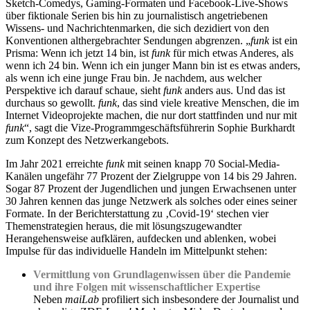
Sketch-Comedys, Gaming-Formaten und Facebook-Live-Shows
über fiktionale Serien bis hin zu journalistisch angetriebenen
Wissens- und Nachrichtenmarken, die sich dezidiert von den
Konventionen althergebrachter Sendungen abgrenzen. „
funk
ist ein
Prisma: Wenn ich jetzt 14 bin, ist
funk
für mich etwas Anderes, als
wenn ich 24 bin. Wenn ich ein junger Mann bin ist es etwas anders,
als wenn ich eine junge Frau bin. Je nachdem, aus welcher
Perspektive ich darauf schaue, sieht
funk
anders aus. Und das ist
durchaus so gewollt.
funk
, das sind viele kreative Menschen, die im
Internet Videoprojekte machen, die nur dort stattfinden und nur mit
funk
“, sagt die Vize-Programmgeschäftsführerin Sophie Burkhardt
zum Konzept des Netzwerkangebots.
Im Jahr 2021 erreichte
funk
mit seinen knapp 70 Social-Media-
Kanälen ungefähr 77 Prozent der Zielgruppe von 14 bis 29 Jahren.
Sogar 87 Prozent der Jugendlichen und jungen Erwachsenen unter
30 Jahren kennen das junge Netzwerk als solches oder eines seiner
Formate. In der Berichterstattung zu ‚Covid-19‘ stechen vier
Themenstrategien heraus, die mit lösungszugewandter
Herangehensweise aufklären, aufdecken und ablenken, wobei
Impulse für das individuelle Handeln im Mittelpunkt stehen:
Vermittlung von Grundlagenwissen über die Pandemie
und ihre Folgen mit wissenschaftlicher Expertise
Neben
maiLab
profiliert sich insbesondere der Journalist und