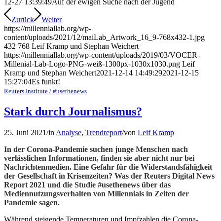
12-27 13:39:49
Auf der ewigen Suche nach der Jugend
Zurück
Weiter
https://millenniallab.org/wp-
content/uploads/2021/12/maiLab_Artwork_16_9-768x432-1.jpg
432
768
Leif Kramp und Stephan Weichert
https://millenniallab.org/wp-content/uploads/2019/03/VOCER-
Millenial-Lab-Logo-PNG-weiß-1300px-1030x1030.png
Leif
Kramp und Stephan Weichert
2021-12-14 14:49:29
2021-12-15
15:27:04
Es funkt!
Reuters Institute / #usethenews
Stark durch Journalismus?
25. Juni 2021
/
in
Analyse
,
Trendreport
/
von
Leif Kramp
In der Corona-Pandemie suchen junge Menschen nach
verlässlichen Informationen, finden sie aber nicht nur bei
Nachrichtenmedien. Eine Gefahr für die Widerstandsfähigkeit
der Gesellschaft in Krisenzeiten? Was der Reuters Digital News
Report 2021 und die Studie #usethenews über das
Mediennutzungsverhalten von Millennials in Zeiten der
Pandemie sagen.
Während steigende Temperaturen und Impfzahlen die Corona-