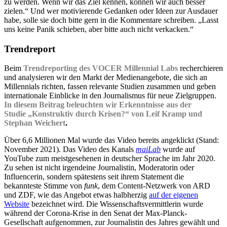
zu werden. Wenn wir das Ziel kennen, können wir auch besser
zielen.“ Und wer motivierende Gedanken oder Ideen zur Ausdauer
habe, solle sie doch bitte gern in die Kommentare schreiben. „Lasst
uns keine Panik schieben, aber bitte auch nicht verkacken.“
Trendreport
Beim
Trendreporting des VOCER Millennial Labs
recherchieren
und analysieren wir den Markt der Medienangebote, die sich an
Millennials richten, fassen relevante Studien zusammen und geben
internationale Einblicke in den Journalismus für neue Zielgruppen.
In diesem Beitrag beleuchten wir Erkenntnisse aus der
Studie „Konstruktiv durch Krisen?“ von Leif Kramp und
Stephan Weichert
.
Über 6,6 Millionen Mal wurde das Video bereits angeklickt (Stand:
November 2021). Das Video des Kanals
maiLab
wurde auf
YouTube zum meistgesehenen in deutscher Sprache im Jahr 2020.
Zu sehen ist nicht irgendeine Journalistin, Moderatorin oder
Influencerin, sondern spätestens seit ihrem Statement die
bekannteste Stimme von
funk
, dem Content-Netzwerk von ARD
und ZDF, wie das Angebot etwas halbherzig
auf der eigenen
Website
bezeichnet wird. Die Wissenschaftsvermittlerin wurde
während der Corona-Krise in den Senat der Max-Planck-
Gesellschaft aufgenommen, zur Journalistin des Jahres gewählt und