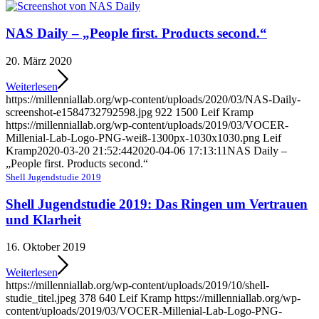
NAS Daily – „People first. Products second.“
20. März 2020
Weiterlesen
https://millenniallab.org/wp-content/uploads/2020/03/NAS-Daily-
screenshot-e1584732792598.jpg
922
1500
Leif Kramp
https://millenniallab.org/wp-content/uploads/2019/03/VOCER-
Millenial-Lab-Logo-PNG-weiß-1300px-1030x1030.png
Leif
Kramp
2020-03-20 21:52:44
2020-04-06 17:13:11
NAS Daily –
„People first. Products second.“
Shell Jugendstudie 2019
Shell Jugendstudie 2019: Das Ringen um Vertrauen
und Klarheit
16. Oktober 2019
Weiterlesen
https://millenniallab.org/wp-content/uploads/2019/10/shell-
studie_titel.jpeg
378
640
Leif Kramp
https://millenniallab.org/wp-
content/uploads/2019/03/VOCER-Millenial-Lab-Logo-PNG-