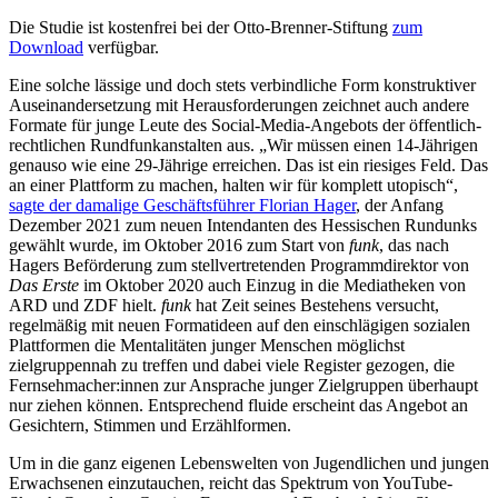
Die Studie ist kostenfrei bei der Otto-Brenner-Stiftung
zum
Download
verfügbar.
Eine solche lässige und doch stets verbindliche Form konstruktiver
Auseinandersetzung mit Herausforderungen zeichnet auch andere
Formate für junge Leute des Social-Media-Angebots der öffentlich-
rechtlichen Rundfunkanstalten aus. „Wir müssen einen 14-Jährigen
genauso wie eine 29-Jährige erreichen. Das ist ein riesiges Feld. Das
an einer Plattform zu machen, halten wir für komplett utopisch“,
sagte der damalige Geschäftsführer Florian Hager
, der Anfang
Dezember 2021 zum neuen Intendanten des Hessischen Rundunks
gewählt wurde, im Oktober 2016 zum Start von
funk
, das nach
Hagers Beförderung zum stellvertretenden Programmdirektor von
Das
Erste
im Oktober 2020 auch Einzug in die Mediatheken von
ARD und ZDF hielt.
funk
hat Zeit seines Bestehens versucht,
regelmäßig mit neuen Formatideen auf den einschlägigen sozialen
Plattformen die Mentalitäten junger Menschen möglichst
zielgruppennah zu treffen und dabei viele Register gezogen, die
Fernsehmacher:innen zur Ansprache junger Zielgruppen überhaupt
nur ziehen können. Entsprechend fluide erscheint das Angebot an
Gesichtern, Stimmen und Erzählformen.
Um in die ganz eigenen Lebenswelten von Jugendlichen und jungen
Erwachsenen einzutauchen, reicht das Spektrum von YouTube-