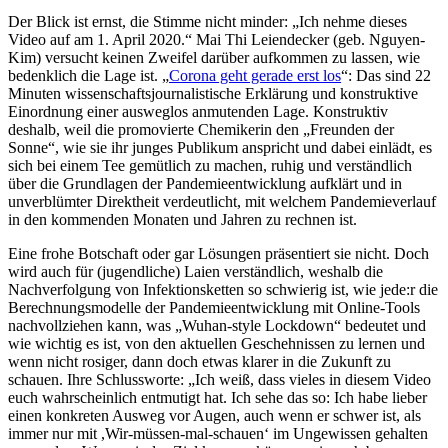
Der Blick ist ernst, die Stimme nicht minder: „Ich nehme dieses
Video auf am 1. April 2020.“ Mai Thi Leiendecker (geb. Nguyen-
Kim) versucht keinen Zweifel darüber aufkommen zu lassen, wie
bedenklich die Lage ist. „
Corona geht gerade erst los
“: Das sind 22
Minuten wissenschaftsjournalistische Erklärung und konstruktive
Einordnung einer ausweglos anmutenden Lage. Konstruktiv
deshalb, weil die promovierte Chemikerin den „Freunden der
Sonne“, wie sie ihr junges Publikum anspricht und dabei einlädt, es
sich bei einem Tee gemütlich zu machen, ruhig und verständlich
über die Grundlagen der Pandemieentwicklung aufklärt und in
unverblümter Direktheit verdeutlicht, mit welchem Pandemieverlauf
in den kommenden Monaten und Jahren zu rechnen ist.
Eine frohe Botschaft oder gar Lösungen präsentiert sie nicht. Doch
wird auch für (jugendliche) Laien verständlich, weshalb die
Nachverfolgung von Infektionsketten so schwierig ist, wie jede:r die
Berechnungsmodelle der Pandemieentwicklung mit Online-Tools
nachvollziehen kann, was „Wuhan-style Lockdown“ bedeutet und
wie wichtig es ist, von den aktuellen Geschehnissen zu lernen und
wenn nicht rosiger, dann doch etwas klarer in die Zukunft zu
schauen. Ihre Schlussworte: „Ich weiß, dass vieles in diesem Video
euch wahrscheinlich entmutigt hat. Ich sehe das so: Ich habe lieber
einen konkreten Ausweg vor Augen, auch wenn er schwer ist, als
immer nur mit ,Wir-müssen-mal-schauen‘ im Ungewissen gehalten