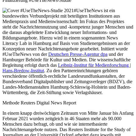
Finanzierung #UseTheNews-Studie
#UseTheNews ist ein
bundesweites Verbundprojekt mit beteiligten Institutionen aus
Medienpraxis und Medienwissenschaft: Im Fokus des Projektes
steht die Nachrichtennutzung und -kompetenz junger Menschen und
die daraus abgeleitete Entwicklung neuer Informations- und
Bildungsangebote. Hierzu wird in einem sogenannten News
Literacy Lab in Hamburg auf Basis von Studienergebnissen an der
Konzeption neuer Nachrichtenangebote gearbeitet. Initiiert wurde
#UseTheNews von der
Deutschen Presse-Agentur dpa
und der
Hamburger Behörde für Kultur und Medien. Die wissenschaftliche
Begleitung erfolgt durch das
Leibniz-Institut für Medienforschung |
Hans-Bredow-Institut
. Zu den Partnereinrichtungen gehören
verschiedene öffentlich-rechtliche Landesrundfunkanstalten, der
Bundesverband Digitalpublisher und Zeitungsverleger (BDZV), die
Landes-Medienanstalten Hamburg-Schleswig-Holstein und Baden-
Württemberg, die Zeit-Stiftung sowie Verlagshäuser.
Methode Reuters Digital News Report
In einem knapp dreiwöchigen Zeitraum von Mitte Januar bis Anfang
Februar 2021 wurden zeitgleich in 46 Staaten mehr als 90.000
Menschen dazu befragt, ob und wie sie internetbasierte
Nachrichtenangebote nutzen. Das Reuters Institute for the Study of
Journalism an der Universität Oxford arbeitet dazu jeweils mit