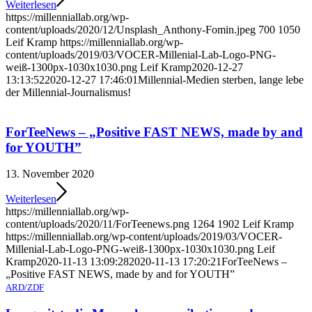
Weiterlesen
https://millenniallab.org/wp-
content/uploads/2020/12/Unsplash_Anthony-Fomin.jpeg
700
1050
Leif Kramp
https://millenniallab.org/wp-
content/uploads/2019/03/VOCER-Millenial-Lab-Logo-PNG-
weiß-1300px-1030x1030.png
Leif Kramp
2020-12-27
13:13:52
2020-12-27 17:46:01
Millennial-Medien sterben, lange lebe
der Millennial-Journalismus!
ForTeeNews – „Positive FAST NEWS, made by and
for YOUTH”
13. November 2020
Weiterlesen
https://millenniallab.org/wp-
content/uploads/2020/11/ForTeenews.png
1264
1902
Leif Kramp
https://millenniallab.org/wp-content/uploads/2019/03/VOCER-
Millenial-Lab-Logo-PNG-weiß-1300px-1030x1030.png
Leif
Kramp
2020-11-13 13:09:28
2020-11-13 17:20:21
ForTeeNews –
„Positive FAST NEWS, made by and for YOUTH”
ARD/ZDF