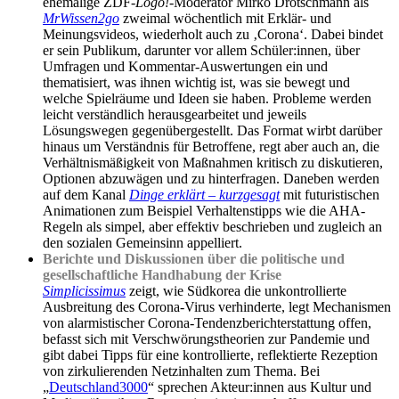
ehemalige ZDF-
Logo!
-Moderator Mirko Drotschmann als
MrWissen2go
zweimal wöchentlich mit Erklär- und
Meinungsvideos, wiederholt auch zu ‚Corona‘. Dabei bindet
er sein Publikum, darunter vor allem Schüler:innen, über
Umfragen und Kommentar-Auswertungen ein und
thematisiert, was ihnen wichtig ist, was sie bewegt und
welche Spielräume und Ideen sie haben. Probleme werden
leicht verständlich herausgearbeitet und jeweils
Lösungswegen gegenübergestellt. Das Format wirbt darüber
hinaus um Verständnis für Betroffene, regt aber auch an, die
Verhältnismäßigkeit von Maßnahmen kritisch zu diskutieren,
Optionen abzuwägen und zu hinterfragen. Daneben werden
auf dem Kanal
Dinge erklärt – kurzgesagt
mit futuristischen
Animationen zum Beispiel Verhaltenstipps wie die AHA-
Regeln als simpel, aber effektiv beschrieben und zugleich an
den sozialen Gemeinsinn appelliert.
Berichte und Diskussionen über die politische und
gesellschaftliche Handhabung der Krise
Simplicissimus
zeigt, wie Südkorea die unkontrollierte
Ausbreitung des Corona-Virus verhinderte, legt Mechanismen
von alarmistischer Corona-Tendenzberichterstattung offen,
befasst sich mit Verschwörungstheorien zur Pandemie und
gibt dabei Tipps für eine kontrollierte, reflektierte Rezeption
von zirkulierenden Netzinhalten zum Thema. Bei
„
Deutschland3000
“ sprechen Akteur:innen aus Kultur und