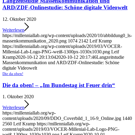
Langzeitstudie Massenkommunikation und
ARD/ZDF-Onlinestudie: Schöne digitale Videowelt
12. Oktober 2020
Weiterlesen
https://millenniallab.org/wp-content/uploads/2020/10/abbildung0_ls-
massenkommunikation_2020.png
1074
2142
Leif Kramp
https://millenniallab.org/wp-content/uploads/2019/03/VOCER-
Millenial-Lab-Logo-PNG-weiß-1300px-1030x1030.png
Leif
Kramp
2020-10-12 20:13:04
2020-10-12 20:17:46
Langzeitstudie
Massenkommunikation und ARD/ZDF-Onlinestudie: Schöne
digitale Videowelt
Die da oben!
Die da oben! – „Im Bundestag ist Feuer drin“
1. Oktober 2020
Weiterlesen
https://millenniallab.org/wp-
content/uploads/2020/09/DDO_Coverbild_1_16-9_Online.jpg
1440
2560
Leif Kramp
https://millenniallab.org/wp-
content/uploads/2019/03/VOCER-Millenial-Lab-Logo-PNG-
weiß-1300px-1030x1030.png
Leif Kramp
2020-10-01