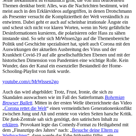
Seine Bekanntheit ist erstaunlich groß, die von ihm bearbeiteten
Themen denkbar breit: Alles, was die Nachrichten bestimmt, wird
meist auch in den Erklärvideos aufgegriffen, in denen Drotschmann
als Presenter versucht die Kompliziertheit der Welt verständlich zu
entwirren. Dabei geht er auch auf scheinbar irrationale Ängste ein
und scheut sich nicht vor klaren Worten, wenn im Netz gefährliche
Desinformationen kursieren, die polarisieren oder Hass zu sähen
imstande sind. So sehr sich MrWissen2go auf die Themenbereiche
Politik und Geschichte spezialisiert hat, spielt auch Corona mit den
Auswirkungen der aktuellen Ausbreitung des Virus und der
Krankheit Covid-19 auf alle gesellschaftlichen Ebenen und mit der
historischen Dimension von Pandemien eine wichtige Rolle. Kein
Wunder, dass der Kanal ein essenzieller Bestandteil der Home-
Schooling-Playlist von funk wurde.
youtube.com/c/MrWissen2go
Auch das wird abgebildet: Trotz, Frust, Ironie, die sich zu
Skandalen auswachsen wie im Fall des Satireformats
Bohemian
Browser Ballett
. Mitten in der ersten Welle überzeichnete das Video
„
Corona rettet die Welt
“ einen vermeintlichen Generationenkonflikt
zwischen Jung und Alt und erntete von vielen Seiten harsche Kritik.
Die
funk
-Zentrale sah sich genötigt, den satirischen Inhalt zu
erklären
. Provokant legte das Comedy-Format zu Heiligabend mit
dem „Finanztipp des Jahres“ nach: „
Besuche deine Eltern zu
Weihnachten
“, dann werde das Erbe frühzeitig fällig – ein