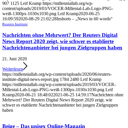
907
1125
Leif Kramp
https://millenniallab.org/wp-
content/uploads/2019/03/VOCER-Millenial-Lab-Logo-PNG-
weiß-1300px-1030x1030.png
Leif Kramp
2020-06-25
16:09:59
2020-08-29 21:02:28
Inshorts – „News in 60 words“
Reuters Institute
Nachrichten ohne Mehrwert? Der Reuters Digital
News Report 2020 zeigt, wie schwer es etablierte
Nachrichtenanbieter bei jungen Zielgruppen haben
21. Juni 2020
Weiterlesen
https://millenniallab.org/wp-content/uploads/2020/06/reuters-
institute-digital-news-report.jpg
1784
2480
Leif Kramp
https://millenniallab.org/wp-content/uploads/2019/03/VOCER-
Millenial-Lab-Logo-PNG-weiß-1300px-1030x1030.png
Leif
Kramp
2020-06-21 18:48:02
2021-06-25 14:59:17
Nachrichten ohne
Mehrwert? Der Reuters Digital News Report 2020 zeigt, wie
schwer es etablierte Nachrichtenanbieter bei jungen Zielgruppen
haben
Beige – Das unisex Online-Magazin