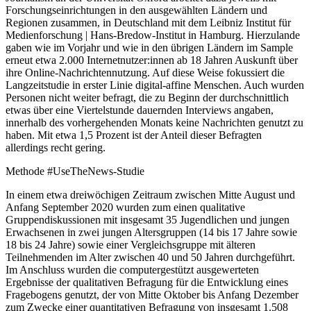
Forschungseinrichtungen in den ausgewählten Ländern und
Regionen zusammen, in Deutschland mit dem Leibniz Institut für
Medienforschung | Hans-Bredow-Institut in Hamburg. Hierzulande
gaben wie im Vorjahr und wie in den übrigen Ländern im Sample
erneut etwa 2.000 Internetnutzer:innen ab 18 Jahren Auskunft über
ihre Online-Nachrichtennutzung. Auf diese Weise fokussiert die
Langzeitstudie in erster Linie digital-affine Menschen. Auch wurden
Personen nicht weiter befragt, die zu Beginn der durchschnittlich
etwas über eine Viertelstunde dauernden Interviews angaben,
innerhalb des vorhergehenden Monats keine Nachrichten genutzt zu
haben. Mit etwa 1,5 Prozent ist der Anteil dieser Befragten
allerdings recht gering.
Methode #UseTheNews-Studie
In einem etwa dreiwöchigen Zeitraum zwischen Mitte August und
Anfang September 2020 wurden zum einen qualitative
Gruppendiskussionen mit insgesamt 35 Jugendlichen und jungen
Erwachsenen in zwei jungen Altersgruppen (14 bis 17 Jahre sowie
18 bis 24 Jahre) sowie einer Vergleichsgruppe mit älteren
Teilnehmenden im Alter zwischen 40 und 50 Jahren durchgeführt.
Im Anschluss wurden die computergestützt ausgewerteten
Ergebnisse der qualitativen Befragung für die Entwicklung eines
Fragebogens genutzt, der von Mitte Oktober bis Anfang Dezember
zum Zwecke einer quantitativen Befragung von insgesamt 1.508