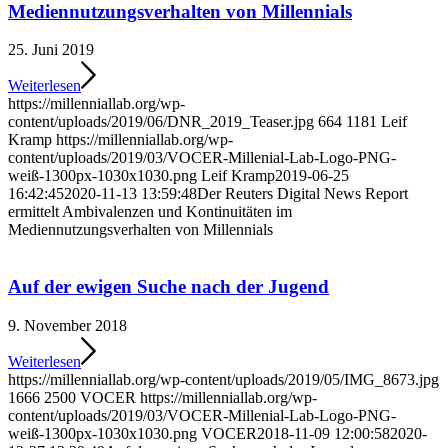
Mediennutzungsverhalten von Millennials
25. Juni 2019
Weiterlesen
https://millenniallab.org/wp-
content/uploads/2019/06/DNR_2019_Teaser.jpg
664
1181
Leif
Kramp
https://millenniallab.org/wp-
content/uploads/2019/03/VOCER-Millenial-Lab-Logo-PNG-
weiß-1300px-1030x1030.png
Leif Kramp
2019-06-25
16:42:45
2020-11-13 13:59:48
Der Reuters Digital News Report
ermittelt Ambivalenzen und Kontinuitäten im
Mediennutzungsverhalten von Millennials
Auf der ewigen Suche nach der Jugend
9. November 2018
Weiterlesen
https://millenniallab.org/wp-content/uploads/2019/05/IMG_8673.jpg
1666
2500
VOCER
https://millenniallab.org/wp-
content/uploads/2019/03/VOCER-Millenial-Lab-Logo-PNG-
weiß-1300px-1030x1030.png
VOCER
2018-11-09 12:00:58
2020-