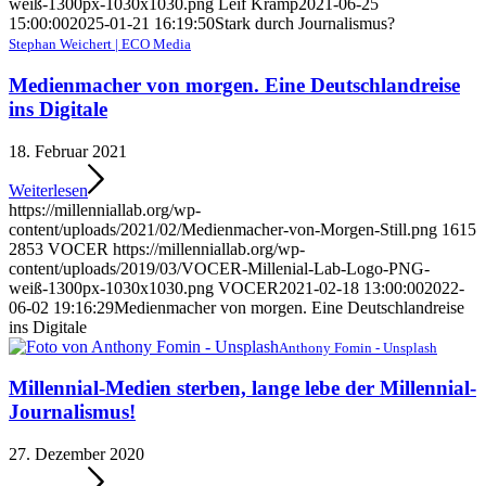
weiß-1300px-1030x1030.png
Leif Kramp
2021-06-25
15:00:00
2025-01-21 16:19:50
Stark durch Journalismus?
Stephan Weichert | ECO Media
Medienmacher von morgen. Eine Deutschlandreise
ins Digitale
18. Februar 2021
Weiterlesen
https://millenniallab.org/wp-
content/uploads/2021/02/Medienmacher-von-Morgen-Still.png
1615
2853
VOCER
https://millenniallab.org/wp-
content/uploads/2019/03/VOCER-Millenial-Lab-Logo-PNG-
weiß-1300px-1030x1030.png
VOCER
2021-02-18 13:00:00
2022-
06-02 19:16:29
Medienmacher von morgen. Eine Deutschlandreise
ins Digitale
Anthony Fomin - Unsplash
Millennial-Medien sterben, lange lebe der Millennial-
Journalismus!
27. Dezember 2020