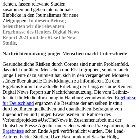
richten, fassen relevante Studien
zusammen und geben internationale
Einblicke in den Journalismus für neue
Zielgruppen.
In diesem Beitrag
beleuchten wir die relevanten
Ergebnisse des Reuters Digital News
Report 2021 und der #UseTheNew-
Studie
.
Nachrichtennutzung junger Menschen macht Unterschiede
Gesundheitliche Risiken durch Corona sind nur ein Problemfeld,
das nicht nur ältere Menschen und Risikogruppen, sondern auch
junge Leute dazu animiert hat, sich in den vergangenen Monaten
stärker über aktuelle Entwicklungen zu informieren. Zu dem
Ergebnis kommt die aktuelle Erhebung der Langzeitstudie Reuters
Digital News Report zur Nachrichtennutzung. Die vom Leibniz-
Institut für Medienforschung in Hamburg verantworteten
Ergebnisse
für Deutschland
ergänzen die Resultate der am selben Institut
durchgeführten qualitativen und quantitativen Befragung von
Jugendlichen und jungen Erwachsenen im Rahmen des
Verbundprojektes #UseTheNews in Zusammenarbeit mit der
Deutschen Presse Agentur und vielen weiteren Praxispartnern, deren
Ergebnisse
schon Ende April veröffentlicht wurden. Die Lead-
Autoren beider Studien, Uwe Hasebrink und Sascha Hölig,