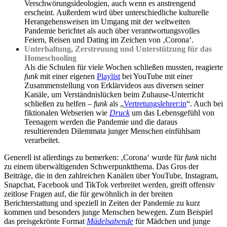
Verschwörungsideologien, auch wenn es anstrengend
erscheint. Außerdem wird über unterschiedliche kulturelle
Herangehensweisen im Umgang mit der weltweiten
Pandemie berichtet als auch über verantwortungsvolles
Feiern, Reisen und Dating im Zeichen von ‚Corona‘.
Unterhaltung, Zerstreuung und Unterstützung für das
Homeschooling
Als die Schulen für viele Wochen schließen mussten, reagierte
funk
mit einer eigenen
Playlist
bei YouTube mit einer
Zusammenstellung von Erklärvideos aus diversen seiner
Kanäle, um Verständnislücken beim Zuhause-Unterricht
schließen zu helfen –
funk
als „
Vertretungslehrer:in
“. Auch bei
fiktionalen Webserien wie
Druck
um das Lebensgefühl von
Teenagern werden die Pandemie und die daraus
resultierenden Dilemmata junger Menschen einfühlsam
verarbeitet.
Generell ist allerdings zu bemerken: ‚Corona‘ wurde für
funk
nicht
zu einem überwältigenden Schwerpunktthema. Das Gros der
Beiträge, die in den zahlreichen Kanälen über YouTube, Instagram,
Snapchat, Facebook und TikTok verbreitet werden, greift offensiv
zeitlose Fragen auf, die für gewöhnlich in der breiten
Berichterstattung und speziell in Zeiten der Pandemie zu kurz
kommen und besonders junge Menschen bewegen. Zum Beispiel
das preisgekrönte Format
Mädelsabende
für Mädchen und junge