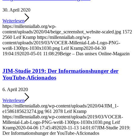
30. April 2020
Weiterlesen
https://millenniallab.org/wp-
content/uploads/2020/04/beige_screenshot_website-scaled.jpg
1572
2560
Leif Kramp
https://millenniallab.org/wp-
content/uploads/2019/03/VOCER-Millenial-Lab-Logo-PNG-
weiß-1300px-1030x1030.png
Leif Kramp
2020-04-30
19:04:19
2020-05-01 11:08:29
Beige – Das unisex Online-Magazin
JIM-Studie 2019: Der Informationshunger der
YouTube-Aficionados
6. April 2020
Weiterlesen
https://millenniallab.org/wp-content/uploads/2020/04/JIM_1-
e1586185623274.jpg
961
2078
Leif Kramp
https://millenniallab.org/wp-content/uploads/2019/03/VOCER-
Millenial-Lab-Logo-PNG-weiß-1300px-1030x1030.png
Leif
Kramp
2020-04-06 17:45:49
2020-11-13 14:01:07
JIM-Studie 2019:
Der Informationshunger der YouTube-Aficionados