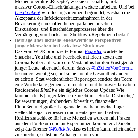
Medien über ihre ‚Rezepte‘, wie sie es schaffen, trotz
massiver Corona-Einschränkungen weiterzuarbeiten. Und bei
Die da oben!
wird lösungsorientiert begründet, weshalb die
Akzeptanz der Infektionsschutzmaßnahmen in der
Bevölkerung eines öffentlichen parlamentarischen
Diskussions- und Entscheidungsprozesses über die
Verhängung von Lock- und Shutdown-Regelungen bedarf.
Beiträge über aktuelle lebensweltliche Perspektiven
junger Menschen im Lock- bzw. Shutdown
Das vom WDR produzierte Format
Reporter
wartete bei
Snapchat, YouTube und Facebook mit Ideen gegen den
Corona-Koller auf, warb um Verständnis für den Frust gerade
junger Leute, aber auch darum, dass es
#InZeitenVonCorona
besonders wichtig sei, auf seine und die Gesundheit anderer
zu achten. Statt wöchentlicher Reportagen sendete das Team
eine Woche lang gemeinsam mit dem nordrhein-westfälischen
Radiosender
EinsLive
ein tägliches Corona-Update: Wie
komme ich als junger Mensch zurecht mit ‚Social Distancing‘,
Reisewarnungen, drohendem Jobverlust, finanziellen
Einbußen und großer Langeweile und kann meine Lage
vielleicht sogar verbessern und mental gesund bleiben?
Resilienzratschläge für junge Menschen wurden mit Fragen
aus dem Publikum und an Expert:innen kombiniert. Daneben
zeigt das Bremer
Y-Kollektiv
, dass es helfen kann, miteinander
zu sprechen, selbst mit Anhänger:innen von