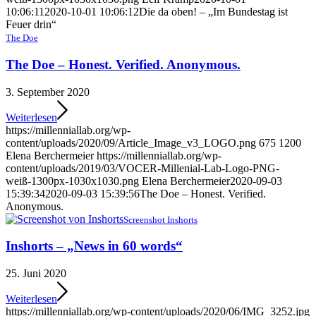
10:06:11
2020-10-01 10:06:12
Die da oben! – „Im Bundestag ist
Feuer drin“
The Doe
The Doe – Honest. Verified. Anonymous.
3. September 2020
Weiterlesen
https://millenniallab.org/wp-
content/uploads/2020/09/Article_Image_v3_LOGO.png
675
1200
Elena Berchermeier
https://millenniallab.org/wp-
content/uploads/2019/03/VOCER-Millenial-Lab-Logo-PNG-
weiß-1300px-1030x1030.png
Elena Berchermeier
2020-09-03
15:39:34
2020-09-03 15:39:56
The Doe – Honest. Verified.
Anonymous.
Screenshot Inshorts
Inshorts – „News in 60 words“
25. Juni 2020
Weiterlesen
https://millenniallab.org/wp-content/uploads/2020/06/IMG_3252.jpg