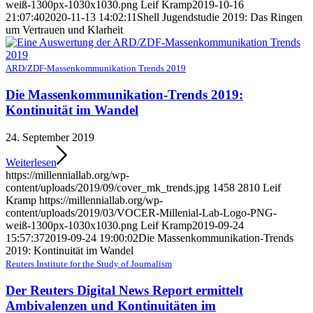
weiß-1300px-1030x1030.png
Leif Kramp
2019-10-16
21:07:40
2020-11-13 14:02:11
Shell Jugendstudie 2019: Das Ringen
um Vertrauen und Klarheit
ARD/ZDF-Massenkommunikation Trends 2019
Die Massenkommunikation-Trends 2019:
Kontinuität im Wandel
24. September 2019
Weiterlesen
https://millenniallab.org/wp-
content/uploads/2019/09/cover_mk_trends.jpg
1458
2810
Leif
Kramp
https://millenniallab.org/wp-
content/uploads/2019/03/VOCER-Millenial-Lab-Logo-PNG-
weiß-1300px-1030x1030.png
Leif Kramp
2019-09-24
15:57:37
2019-09-24 19:00:02
Die Massenkommunikation-Trends
2019: Kontinuität im Wandel
Reuters Institute for the Study of Journalism
Der Reuters Digital News Report ermittelt
Ambivalenzen und Kontinuitäten im