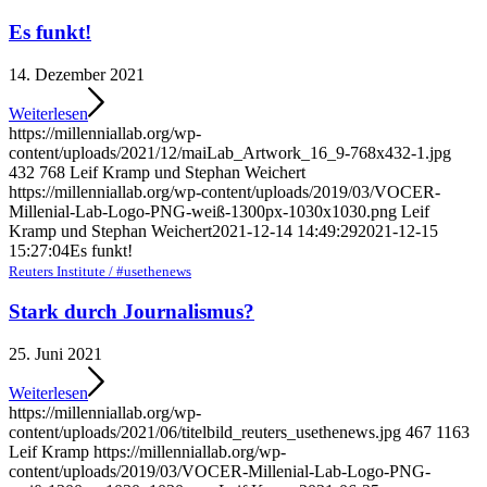
Es funkt!
14. Dezember 2021
Weiterlesen
https://millenniallab.org/wp-
content/uploads/2021/12/maiLab_Artwork_16_9-768x432-1.jpg
432
768
Leif Kramp und Stephan Weichert
https://millenniallab.org/wp-content/uploads/2019/03/VOCER-
Millenial-Lab-Logo-PNG-weiß-1300px-1030x1030.png
Leif
Kramp und Stephan Weichert
2021-12-14 14:49:29
2021-12-15
15:27:04
Es funkt!
Reuters Institute / #usethenews
Stark durch Journalismus?
25. Juni 2021
Weiterlesen
https://millenniallab.org/wp-
content/uploads/2021/06/titelbild_reuters_usethenews.jpg
467
1163
Leif Kramp
https://millenniallab.org/wp-
content/uploads/2019/03/VOCER-Millenial-Lab-Logo-PNG-