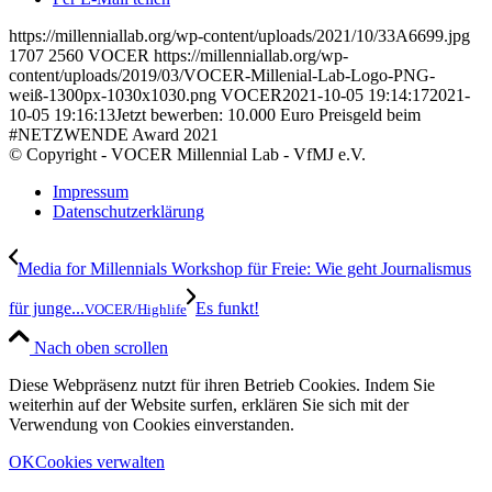
https://millenniallab.org/wp-content/uploads/2021/10/33A6699.jpg
1707
2560
VOCER
https://millenniallab.org/wp-
content/uploads/2019/03/VOCER-Millenial-Lab-Logo-PNG-
weiß-1300px-1030x1030.png
VOCER
2021-10-05 19:14:17
2021-
10-05 19:16:13
Jetzt bewerben: 10.000 Euro Preisgeld beim
#NETZWENDE Award 2021
© Copyright - VOCER Millennial Lab - VfMJ e.V.
Impressum
Datenschutzerklärung
Media for Millennials Workshop für Freie: Wie geht Journalismus
für junge...
Es funkt!
VOCER/Highlife
Nach oben scrollen
Diese Webpräsenz nutzt für ihren Betrieb Cookies. Indem Sie
weiterhin auf der Website surfen, erklären Sie sich mit der
Verwendung von Cookies einverstanden.
OK
Cookies verwalten